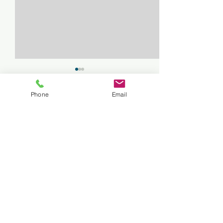
Phone
Email
Comments
Cleared to land
Nog één laatste h
Write a comment...