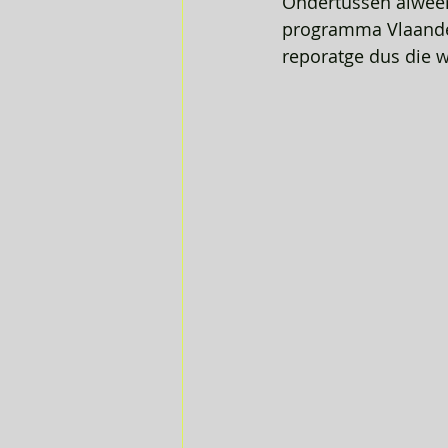
Ondertussen alweer 
programma Vlaander
reporatge dus die w