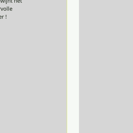
wijnt het 
volle 
r ! 