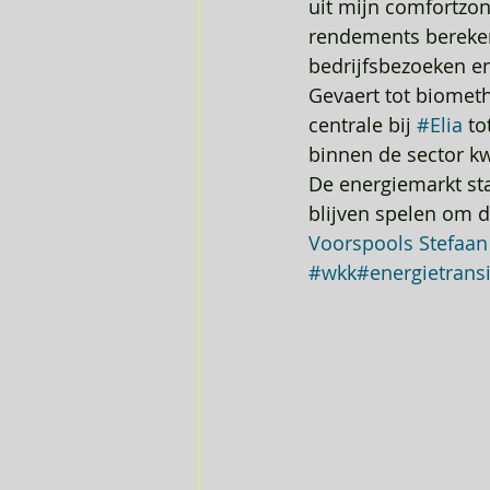
uit mijn comfortzo
rendements berekeni
bedrijfsbezoeken e
Gevaert tot biometh
centrale bij 
#Elia
 to
binnen de sector k
De energiemarkt sta
blijven spelen om 
Voorspools
Stefaan
#wkk
#energietransi