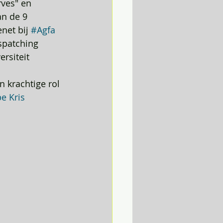
ves" en 
n de 9 
net bij 
#Agfa
spatching 
ersiteit 
 krachtige rol 
pe
Kris 