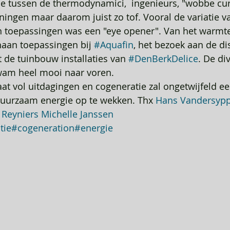
ne tussen de thermodynamici,  ingenieurs, "wobbe cur
ngen maar daarom juist zo tof. Vooral de variatie va
n toepassingen was een "eye opener". Van het warmte
aan toepassingen bij 
#Aquafin
, het bezoek aan de di
t de tuinbouw installaties van 
#DenBerkDelice
. De div
wam heel mooi naar voren.
at vol uitdagingen en cogeneratie zal ongetwijfeld een
duurzaam energie op te wekken. Thx 
Hans Vandersyp
 Reyniers
Michelle Janssen
tie
#cogeneration
#energie